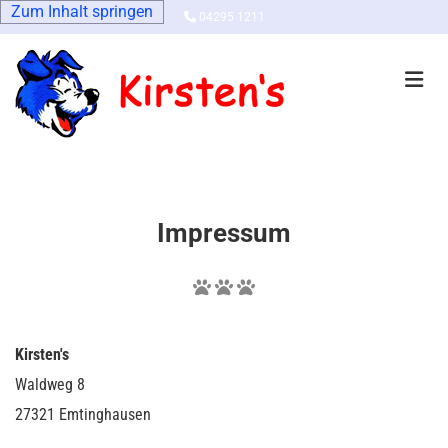
Zum Inhalt springen

04295 1211
Impressum



Kirsten's
Waldweg 8
27321 Emtinghausen