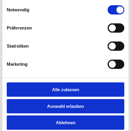
gesammelt haben.
Einwilligungsauswahl
Notwendig
Bildnachweis
© Gelpi #249254074 Adobe Stock
Präferenzen
© Дарья Шуйскова #291199894 Adobe Stock
Icons made by
Freepik
from
www.flaticon.com
Statistiken
Umsetzung
Marketing
Heise Homepages |
Homepage erstellen lassen
Heise RegioConcept |
Online Marketing Agentur
Alle zulassen
Auswahl erlauben
Ablehnen