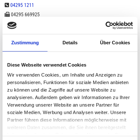
04295 1211

04295 669925

kirstens-heimtierbedarf@ewe.net

Inhaberin: Kirsten Rüscher-Siebert
Zustimmung
Details
Über Cookies
Umsatzsteuer-ID: DE 116720658
Steuernr.: 11 4813904911 57
Diese Webseite verwendet Cookies
Wir verwenden Cookies, um Inhalte und Anzeigen zu
Recht­li­cher Hin­weis:
Die EU hat ein On­line-Ver­fah­ren zur Bei­le­
personalisieren, Funktionen für soziale Medien anbieten
gung von Strei­tig­kei­ten zwi­schen Un­ter­neh­mern und Ver­brau­
zu können und die Zugriffe auf unsere Website zu
chern ge­schaf­fen. In­for­ma­tio­nen dazu fin­den Sie unter
analysieren. Außerdem geben wir Informationen zu Ihrer
https://ec.europa.eu/consumers/odr
Verwendung unserer Website an unsere Partner für
soziale Medien, Werbung und Analysen weiter. Unsere
Partner führen diese Informationen möglicherweise mit
Wir be­tei­ligen uns nicht an einem Streit­bei­le­gungs­ver­fah­ren vor
weiteren Daten zusammen, die Sie ihnen bereitgestellt
einer Ver­brau­cher­schlich­tungs­stel­le.
haben oder die sie im Rahmen Ihrer Nutzung der Dienste